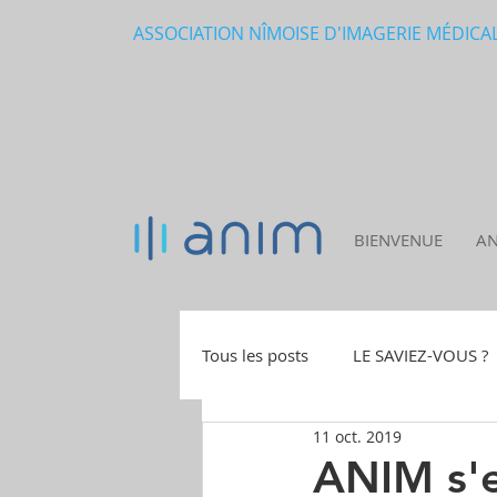
ASSOCIATION NÎMOISE D'IMAGERIE MÉDICALE
BIENVENUE
A
Tous les posts
LE SAVIEZ-VOUS ?
11 oct. 2019
OFFRES D'EMPLOI
ANIM s'e