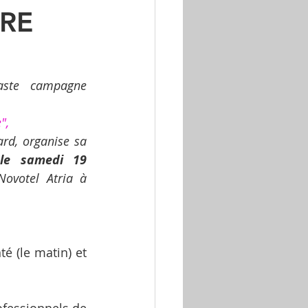
ERE
ste campagne 
",
rd, organise sa 
 
le samedi 19 
Novotel Atria à 
é (le matin) et 