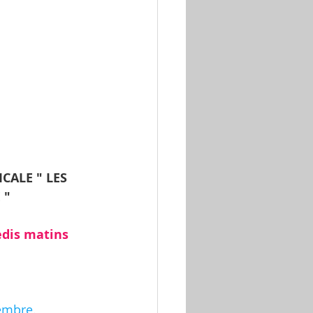
CALE " LES 
 "
dis matins 
embre.