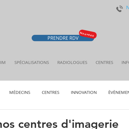
N
 - Radiologie Nîmes
Nouveau
PRENDRE RDV
NIM
SPÉCIALISATIONS
RADIOLOGUES
CENTRES
INF
MÉDECINS
CENTRES
INNOVATION
ÈVÈNEME
nos centres d'imagerie