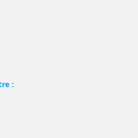
re :
s (gratuit 1h00)