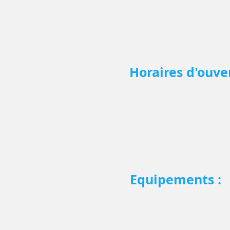
Téléphone :
04 66 22 62 91
Horaires d'ouver
FERMÉ LES LUNDIS ET 
Ouvert du mardi au jeu
de 8h à 12h
de 13h à 18h
FERMÉ LE WEEK-END
Equipements :
Table de radiologie capt
Mammographe PHILIPS "
Echographe TOSHIBA "Ap