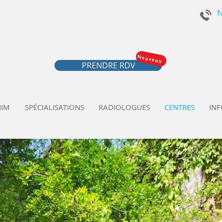
N
 - Radiologie Nîmes
Nouveau
PRENDRE RDV
NIM
SPÉCIALISATIONS
RADIOLOGUES
CENTRES
INF