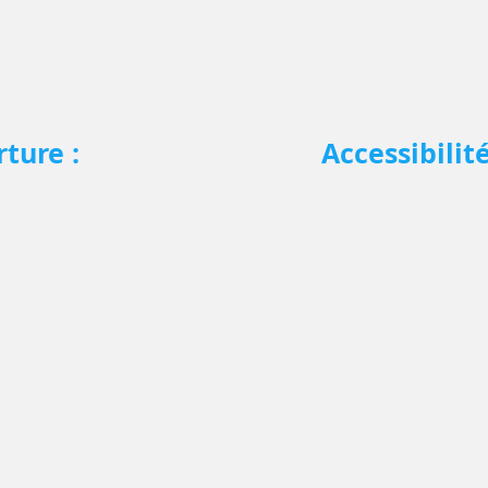
ture :
Accessibilit
LES VENDREDIS
di :
eur plan STEPHANIX "évidence"
Diagnost DR"
lio 400"