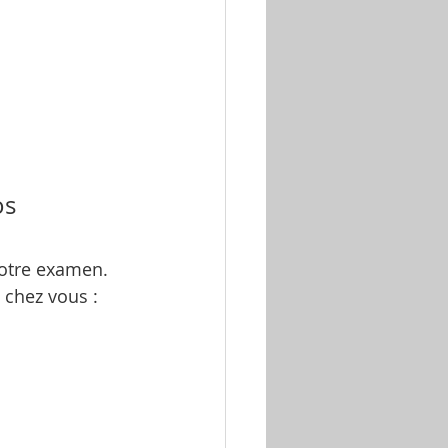
os 
votre examen. 
 chez vous : 