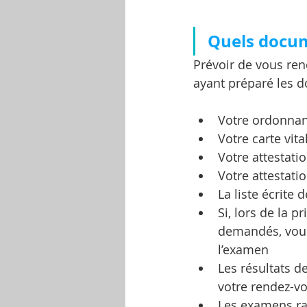
Quels docu
Prévoir de vous ren
ayant préparé les d
Votre ordonnanc
Votre carte vita
Votre attestati
Votre attestati
La liste écrit
Si, lors de la 
demandés, vous 
l’examen
Les résultats de
votre rendez-vo
Les examens ra