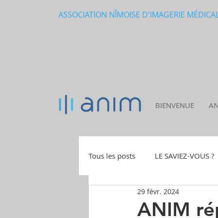
ASSOCIATION NÎMOISE D'IMAGERIE MÉDICALE
BIENVENUE
A
Tous les posts
LE SAVIEZ-VOUS ?
29 févr. 2024
OFFRES D'EMPLOI
ANIM rép