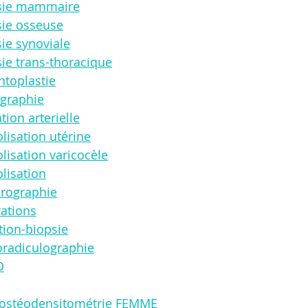
psie mammaire
sie osseuse
ie synoviale
ie trans-thoracique
ntoplastie
ographie
tion arterielle
lisation utérine
lisation varicocèle
lisation
érographie
rations
tion-biopsie
oradiculographie
D
 ostéodensitométrie FEMME