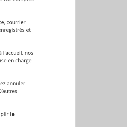
e, courrier 
nregistrés et 
 l'accueil, nos 
rise en charge 
ez annuler 
’autres 
plir 
le 