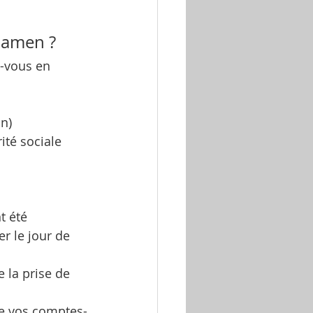
examen ?
z-vous en 
un)
ité sociale
t été 
r le jour de 
e la prise de 
ue vos comptes-