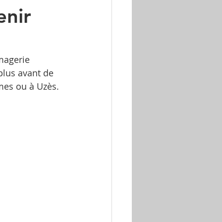
enir
magerie 
plus avant de 
mes ou à Uzès.