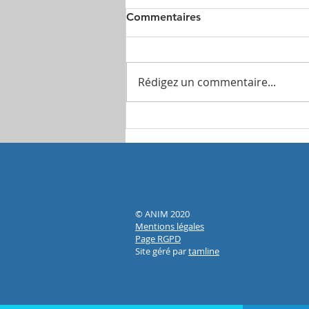
Commentaires
Rédigez un commentaire...
Tout savoir sur le métier de
manipulateur radio
© ANIM 2020
Mentions légales
Page RGPD
Site géré par
tamline