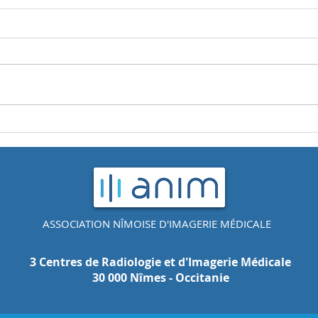
🎄 Bonnes fêtes de fin
🎗️ 
d'année avec nos 3 centres
de r
de radiologie ANIM à Nîmes
et Uzès 🎄
ASSOCIATION NÎMOISE D'IMAGERIE MÉDICALE
3 Centres de Radiologie et d'Imagerie Médicale
30 000 Nîmes - Occitanie