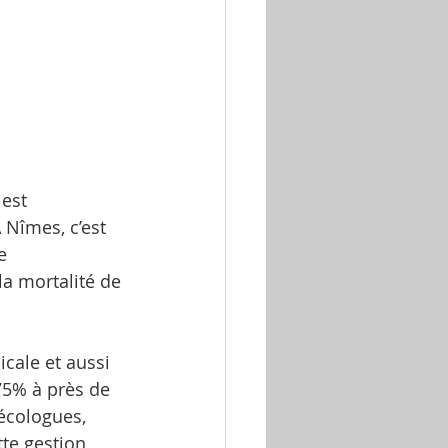
est 
 Nîmes, c’est 
e 
la mortalité de 
cale et aussi 
75% à près de 
écologues, 
te gestion 