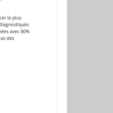
er le plus 
diagnostiqués 
hées avec 80% 
cas des 